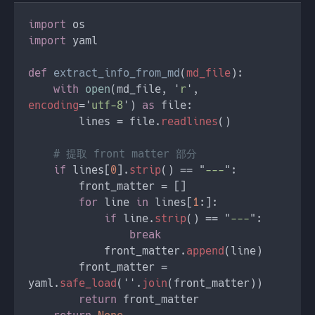
import 
import 
def 
extract_info_from_md
(
md_file
with 
open
(md_file, '
r
', 
encoding
='
utf-8
') 
as 
        lines = file.
readlines
if 
lines[
0
].
strip
() == "
---
for 
line 
in 
lines[
1
if 
line.
strip
() == "
---
            front_matter.
append
        front_matter = 
yaml.
safe_load
(''.
join
return 