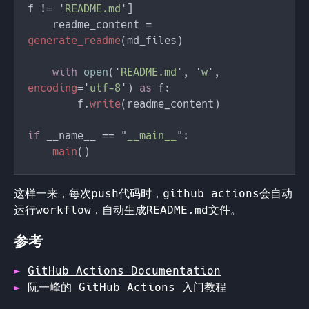
f != '
README.md
    readme_content = 
generate_readme
with 
open
('
README.md
', '
w
', 
encoding
='
utf-8
') 
as 
        f.
write
if 
__name__ == "
__main__
main
这样一来，每次push代码时，github actions会自动
运行workflow，自动生成README.md文件。
参考
GitHub Actions Documentation
阮一峰的 GitHub Actions 入门教程