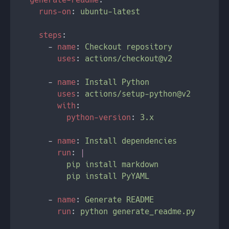
generate-readme
runs-on
: 
steps
      - 
name
: 
uses
: 
      - 
name
: 
uses
: 
with
python-version
: 
      - 
name
: 
run
: 
      - 
name
: 
run
: 