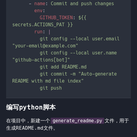
      - 
name
: 
env
GITHUB_TOKEN
: 
${{ 
run
: 
          git config --local user.email 
"
your-email@example.com
          git config --local user.name 
          git commit -m "Auto-generate 
编写python脚本
在项目中，新建一个
文件，用于
generate_readme.py
生成README.md文件。