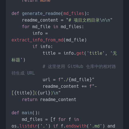
return 
def 
generate_readme
(
md_files
    readme_content = "
# 项目文档目录
\n\n
for 
md_file 
in 
        info = 
extract_info_from_md
if 
            title = info.
get
('
title
', '
无
标题
# 这里使用 GitHub 仓库中的相对路
            url = 
f
"
./
            readme_content += 
f
"
- 
[
{title}
](
{url}
)
\n
return 
def 
main
    md_files = [f 
for 
f 
in 
os.
listdir
('
.
') 
if 
f.
endswith
('
.md
') and 